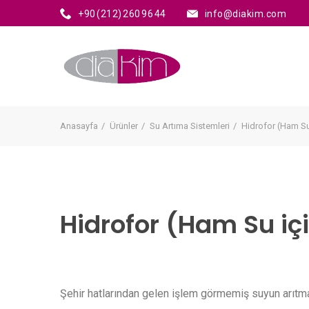
+90 (212) 260 96 44
info@diakim.com
Anasayfa
Ürünler
Su Artıma Sistemleri
Hidrofor (Ham Su
Hidrofor (Ham Su iç
Şehir hatlarından gelen işlem görmemiş suyun arıtm