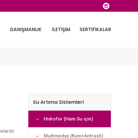
DANIŞMANLIK
İLETIŞIM
SERTIFIKALAR
Su Artıma Sistemleri
Hidrofor (Ham Su için)
lardır.
Multimedya (Kum+Antrasit)