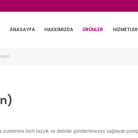
ANASAYFA
HAKKIMIZDA
ÜRÜNLER
HIZMETLER
 için)
in)
a sistemine belli tazyik ve debide gönderilmesini sağlayan pompa